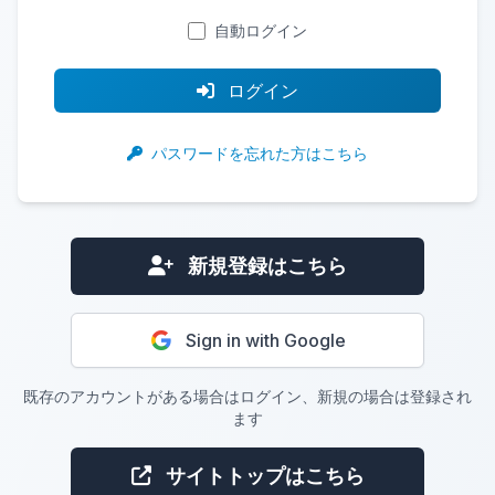
自動ログイン
ログイン
パスワードを忘れた方はこちら
新規登録はこちら
Sign in with Google
既存のアカウントがある場合はログイン、新規の場合は登録され
ます
サイトトップはこちら