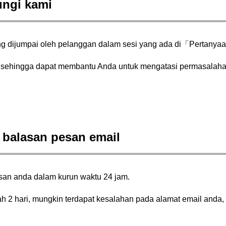
ngi kami
ng dijumpai oleh pelanggan dalam sesi yang ada di「Pertan
but sehingga dapat membantu Anda untuk mengatasi permasalah
 balasan pesan email
an anda dalam kurun waktu 24 jam.
h 2 hari, mungkin terdapat kesalahan pada alamat email anda,