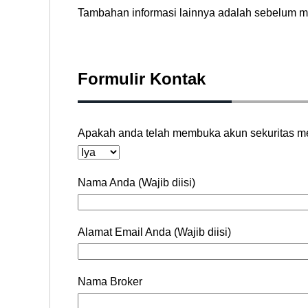
Tambahan informasi lainnya adalah sebelum m
Formulir Kontak
Apakah anda telah membuka akun sekuritas melal
Nama Anda (Wajib diisi)
Alamat Email Anda (Wajib diisi)
Nama Broker