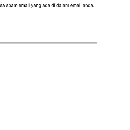
sa spam email yang ada di dalam email anda.