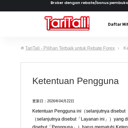
Broker dengan rebate/bonus pembuka
Daftar Mi
TariTali - Pilihan Terbaik untuk Rebate Forex
K
Ketentuan Pengguna
更新日：2026年04月22日
Ketentuan Pengguna ini（selanjutnya disebut「K
（selanjutnya disebut「Layanan ini」）yang dise
disebut「Pengguna」）harus mematuhi Ketentua