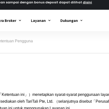
an sampai dengan bonus deposit dapat dilihat
disini
tra Broker
Layanan
Dukungan
etentuan Pengguna
etentuan ini」）menetapkan syarat-syarat penggunaan layanan 
diakan oleh TariTali Pte, Ltd. （selanjutnya disebut「Perusa
n ini untuk menggunakan Layanan ini.