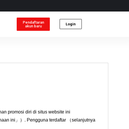
Pendaftaran
Login
akun baru
promosi diri di situs website ini
haan ini」）. Pengguna terdaftar （selanjutnya