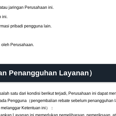
tau jaringan Perusahaan ini.
ini.
asi pribadi pengguna lain.
s oleh Perusahaan.
dan Penangguhan Layanan）
lah satu dari kondisi berikut terjadi, Perusahaan ini dapat 
pada Pengguna（pengembalian rebate sebelum penangguhan la
k melanggar Ketentuan ini）：
lankan Layanan ini memerlukan pemeliharaan, pemeriksaan, a