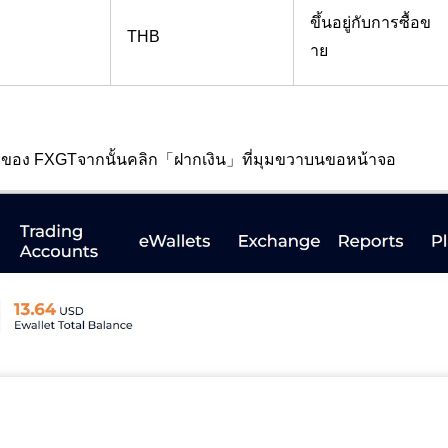
ขึ้นอยู่กับการซื้อข
THB
าย
่ลูกค้าของ FXGTจากนั้นคลิก「ฝากเงิน」ที่มุมขวาบนขอหน้าจอ