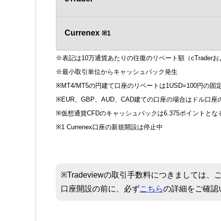
Currenex
※1
※表記は10万通貨あたりの往復のリベート額（cTrade
※最小取引単位からキャッシュバック発生
※MT4/MT5の円建て口座のリベートは1USD=100円の固定
※EUR、GBP、AUD、CAD建ての口座の場合はドル口座の
※仮想通貨CFDのキャッシュバックは6.375ポイントとな
※1 Currenex口座の新規開設は停止中
※Tradeviewの取引手数料につきまして
口座開設の前に、必ず
こちら
の詳細をご確認