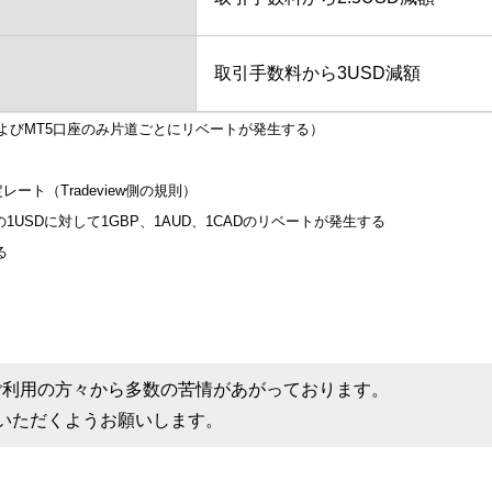
取引手数料から3USD減額
rおよびMT5口座のみ片道ごとにリベートが発生する）
レート（Tradeview側の規則）
1USDに対して1GBP、1AUD、1CADのリベートが発生する
る
は、ご利用の方々から多数の苦情があがっております。
いただくようお願いします。