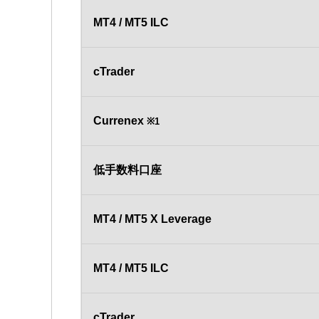
MT4 / MT5 ILC
cTrader
Currenex
※1
低手数料口座
MT4 / MT5 X Leverage
MT4 / MT5 ILC
cTrader