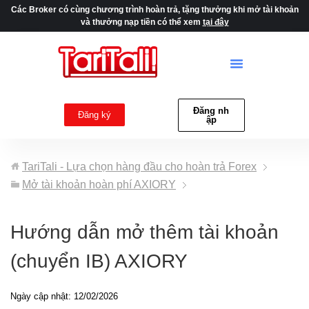
Các Broker có cùng chương trình hoàn trả, tặng thưởng khi mở tài khoản
và thưởng nạp tiền có thể xem
tại đây
Đăng nh
Đăng ký
ập
TariTali - Lựa chọn hàng đầu cho hoàn trả Forex
Mở tài khoản hoàn phí AXIORY
Hướng dẫn mở thêm tài khoản
(chuyển IB) AXIORY
Ngày cập nhật: 12/02/2026