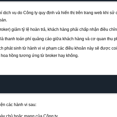
 dịch vụ do Công ty quy định và hiển thị trên trang web khi 
oán.
ker) giảm tỷ lệ hoàn trả, khách hàng phải chấp nhận điều chỉnh
i là thanh toán phí quảng cáo giữa khách hàng và cơ quan thu ph
ch phát sinh từ hành vi vi phạm các điều khoản này sẽ được co
 hoa hồng tương ứng từ broker hay không.
iện các hành vi sau:
áy chủ hoặc mạng của Công ty.