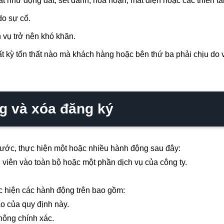
t như động đất, sét đánh, hỏa hoạn, mất điện hoặc các thiên t
do sự cố.
 vụ trở nên khó khăn.
ất kỳ tổn thất nào mà khách hàng hoặc bên thứ ba phải chịu do
g và xóa đăng ký
rước, thực hiện một hoặc nhiều hành động sau đây:
iên vào toàn bộ hoặc một phần dịch vụ của công ty.
hiện các hành động trên bao gồm:
ủa quy định này.
ng chính xác.