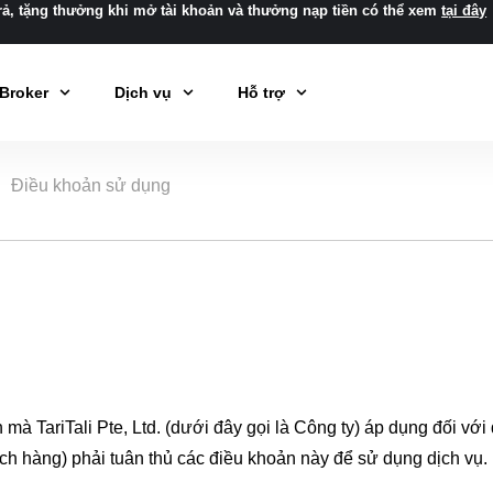
rả, tặng thưởng khi mở tài khoản và thưởng nạp tiền có thể xem
tại đây
Broker
Dịch vụ
Hỗ trợ
Điều khoản sử dụng
mà TariTali Pte, Ltd. (dưới đây gọi là Công ty) áp dụng đối với
ách hàng) phải tuân thủ các điều khoản này để sử dụng dịch vụ.