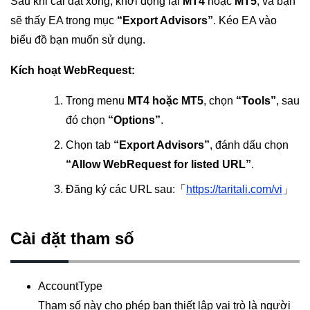
Sau khi cài đặt xong, khởi động lại
MT4
hoặc
MT5
, và bạn
sẽ thấy EA trong mục
“Export Advisors”
. Kéo EA vào
biểu đồ bạn muốn sử dụng.
Kích hoạt WebRequest:
Trong menu
MT4 hoặc MT5
, chọn
“Tools”
, sau
đó chọn
“Options”
.
Chọn tab
“Export Advisors”
, đánh dấu chọn
“Allow WebRequest for listed URL”
.
Đăng ký các URL sau:「
https://taritali.com/vi
」
Cài đặt tham số
AccountType
Tham số này cho phép bạn thiết lập vai trò là người