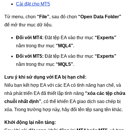
Cài đặt cho MT5
Từ menu, chọn
“File”
, sau đó chọn
“Open Data Folder”
để mở thư mục dữ liệu.
Đối với MT4:
Đặt tệp EA vào thư mục
“Experts”
nằm trong thư mục
“MQL4”
.
Đối với MT5:
Đặt tệp EA vào thư mục
“Experts”
nằm trong thư mục
“MQL5”
.
Lưu ý khi sử dụng với EA bị hạn chế:
Nếu bạn kết hợp EA với các EA có tính năng hạn chế, và
nhà phát triển EA đã thiết lập tính năng
“xóa các tệp chứa
chuỗi nhất định”
, có thể khiến EA giao dịch sao chép bị
xóa. Trong trường hợp này, hãy đổi tên tệp sang tên khác.
Khởi động lại nền tảng: