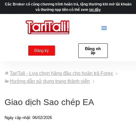
Các Broker có cùng chương trình hoàn trả, tặng thưởng khi mở tài khoản
và thưởng nạp tiền có thể xem
tại đây
Đăng nh
Đăng ký
ập
TariTali - Lựa chọn hàng đầu cho hoàn trả Forex
Hướng dẫn sử dụng trang thành viên
Giao dịch Sao chép EA
Ngày cập nhật: 06/02/2026