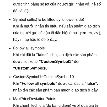
được tính bằng số lot của người gửi nhân với hệ số
đã cài đặt.
Symbol suffix(To be filled by follower side)
Khi là người nhận tín hiệu, nếu sản phẩm giao dịch
của người gửi có hậu tố đặc biệt (như:
.pro
,
m
, v.v.),
hãy nhập hậu tố đó ở đây.
Follow all symbols
Khi cài đặt là
“false”
, chỉ giao dịch các sản phẩm
được liệt kê từ
“CustomSymbol1”
đến
“CustomSymbol10”
.
CustomSymbol1~CustomSymbol10
Khi
“Follow all symbols”
được cài đặt là
“false”
,
nhập tên các sản phẩm bạn muốn giao dịch ở đây.
MaxPriceDeviationPoints
Khi chênh lệch giá (đo bằng điểm) vượt quá giá trị