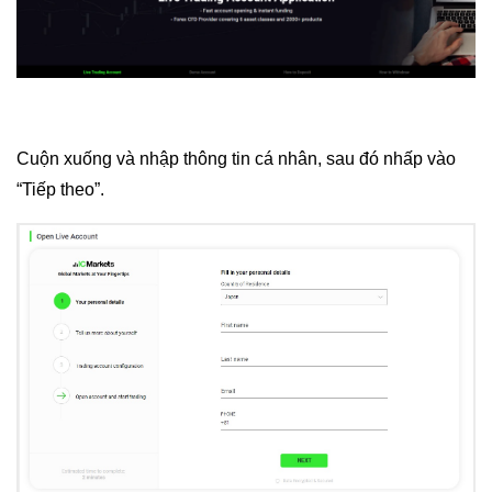
Cuộn xuống và nhập thông tin cá nhân, sau đó nhấp vào
“Tiếp theo”.