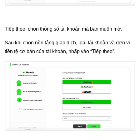
Tiếp theo, chọn thông số tài khoản mà bạn muốn mở.
Sau khi chọn nền tảng giao dịch, loại tài khoản và đơn vị
tiền tệ cơ bản của tài khoản, nhấp vào “Tiếp theo”.