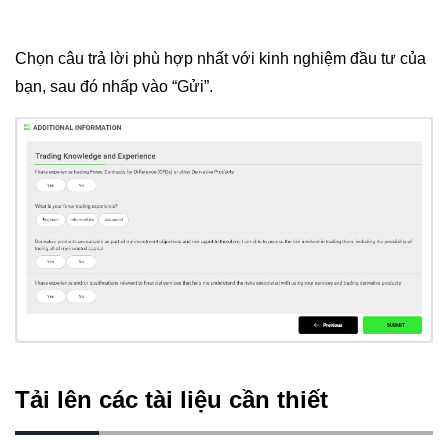
Chọn câu trả lời phù hợp nhất với kinh nghiệm đầu tư của
bạn, sau đó nhấp vào “Gửi”.
Tải lên các tài liệu cần thiết