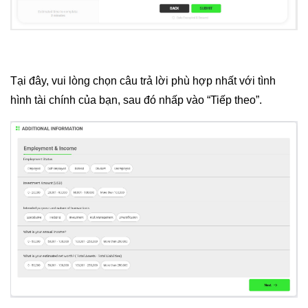
Tại đây, vui lòng chọn câu trả lời phù hợp nhất với tình
hình tài chính của bạn, sau đó nhấp vào “Tiếp theo”.