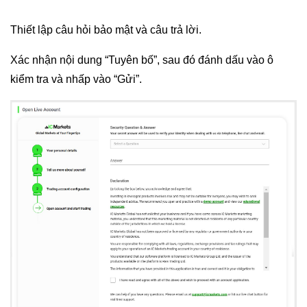
Thiết lập câu hỏi bảo mật và câu trả lời.
Xác nhận nội dung “Tuyên bố”, sau đó đánh dấu vào ô
kiểm tra và nhấp vào “Gửi”.