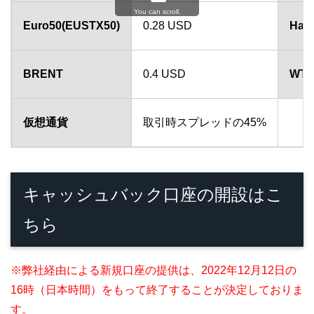
You can scroll.
Euro50(EUSTX50)
0.28 USD
Han
BRENT
0.4 USD
WTI 
仮想通貨
取引時スプレッドの45%
キャッシュバック口座の開設はこ
ちら
※弊社経由による新規口座の提供は、2022年12月12日の
16時（日本時間）をもって終了することが決定しておりま
す。