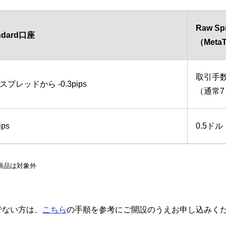
Raw S
ndard口座
（MetaT
取引手数
スプレッドから -0.3pips
（通常7
ips
0.5ドル
商品は対象外
ちでない方は、
こちら
の手順を参考にご開設のうえお申し込みく