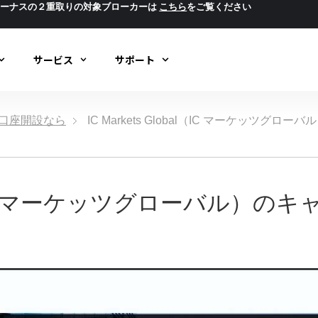
ボーナスの２重取りの対象ブローカーは
こちら
をご覧ください
サービス
サポート
ック口座開設なら
IC Markets Global（IC マーケッツ
obal（IC マーケッツグローバル