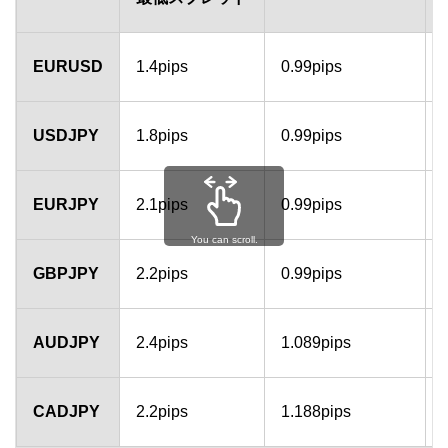
EURUSD
1.4pips
0.99pips
USDJPY
1.8pips
0.99pips
EURJPY
2.1pips
0.99pips
You can scroll.
GBPJPY
2.2pips
0.99pips
AUDJPY
2.4pips
1.089pips
CADJPY
2.2pips
1.188pips