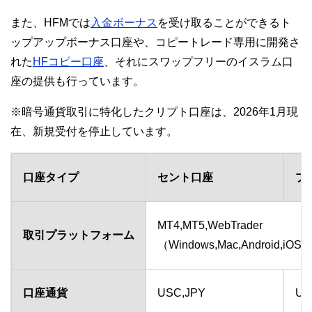
また、HFMでは
入金ボーナス
を受け取ることができるト
ップアップボーナス口座や、コピートレード専用に開発さ
れた
HFコピー口座
、それにスワップフリーのイスラム口
座の提供も行っています。
※暗号通貨取引に特化したクリプト口座は、2026年1月現
在、新規受付を停止しています。
口座タイプ
セント口座
プ
MT4,MT5,WebTrader
取引プラットフォーム
（Windows,Mac,Android,i
口座通貨
USC,JPY
US