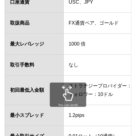
口座通貨
USC、JPY
取扱商品
FX通貨ペア、ゴールド
最大レバレッジ
1000 倍
取引手数料
なし
ストラテジープロバイダー：2
初回最低入金額
フォロワー：10ドル
You can scroll.
最小スプレッド
1.2pips