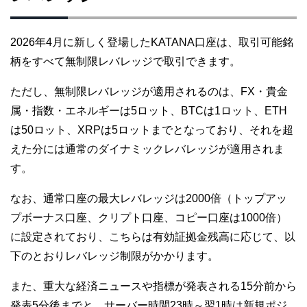
2026年4月に新しく登場したKATANA口座は、取引可能銘
柄をすべて無制限レバレッジで取引できます。
ただし、無制限レバレッジが適用されるのは、FX・貴金
属・指数・エネルギーは5ロット、BTCは1ロット、ETH
は50ロット、XRPは5ロットまでとなっており、それを超
えた分には通常のダイナミックレバレッジが適用されま
す。
なお、通常口座の最大レバレッジは2000倍（トップアッ
プボーナス口座、クリプト口座、コピー口座は1000倍）
に設定されており、こちらは有効証拠金残高に応じて、以
下のとおりレバレッジ制限がかかります。
また、重大な経済ニュースや指標が発表される15分前から
発表5分後までと、サーバー時間23時～翌1時は新規ポジ