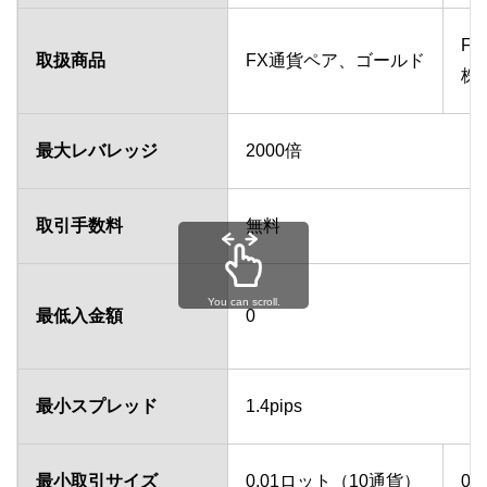
F
取扱商品
FX通貨ペア、ゴールド
株
最大レバレッジ
2000倍
取引手数料
無料
You can scroll.
最低入金額
0
最小スプレッド
1.4pips
最小取引サイズ
0.01ロット（10通貨）
0.