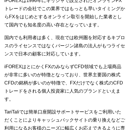
iFOREXは1996年にギリシャで設立されたオンラインFX
トレードの会社でこの業界ではもっとも早いタイミングか
らFXをはじめとするオンライン取引を開始した業者とし
て国内でも知名度の高い存在となっています。
国内でも利用者は多く、現在では欧州圏を対応するキプロ
スのライセンスではなくバージン諸島の法人がもつライセ
ンスで日本の顧客に対応しています。
iFOREXはとにかくFXのみならずCFD領域でも上場商品
が非常に多いのが特徴となっており、世界主要国の株式
CFDの銘柄が多いのが特徴で、FXだけでなく株式のCFD
トレードをされる個人投資家に人気のブランドといえま
す。
TariTaliでは簡単口座開設サポートサービスをご利用いた
だくことによりキャッシュバックサイトの乗り換えなどご
利用になるお客様のニーズに幅広くお応えできるように専