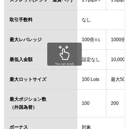
取引手数料
なし
最大レバレッジ
100倍
1000倍
※1
※
最低入金額
設定なし
10,000
You can scroll.
最大ロットサイズ
100 Lots
最大50Lo
最大ポジション数
100
200
（外国為替）
ボーナス
対象