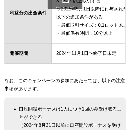
3ロット以上取引する
You can scroll.
※2025年5月1日以降に付与され
利益分の出金条件
以下の追加条件がある
・最低取引サイズ：0.1ロット以上
・最低保有時間：10分以上
開催期間
2024年11月1日〜終了日未定
なお、このキャンペーンの参加にあたっては、以下の注意
事項があります。
口座開設ボーナスは1人につき1回のみ受け取るこ
とができる
（2024年8月31日以前に口座開設ボーナスを受け