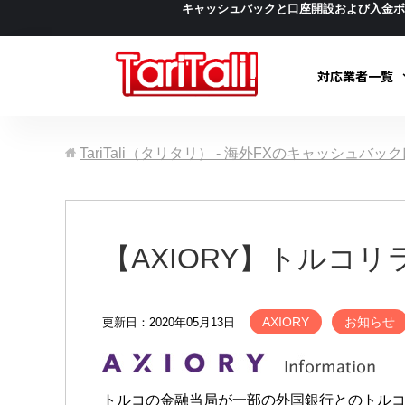
キャッシュバックと口座開設および入金
対応業者一覧
TariTali（タリタリ） - 海外FXのキャッシュバ
【AXIORY】トルコ
AXIORY
お知らせ
更新日：2020年05月13日
トルコの金融当局が一部の外国銀行とのトルコ