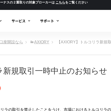
ボーナスの２重取りの対象ブローカーは
こちら
をご覧ください
サービス
サポート
ック口座開設なら
AXIORY
【AXIORY】トルコリラ新
リラ新規取引一時中止のお知らせ
リラの取引を禁止したことをうけ、市場におけるトルコリラの流