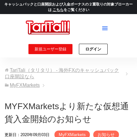
キャッシュバックと口座開設および入金ボーナスの２重取りの対象ブローカー
は
こちら
をご覧ください
新規ユーザー登録
ログイン
TariTali（タリタリ） - 海外FXのキャッシュバック
口座開設なら
MyFXMarkets
MYFXMarketsより新たな仮想通
貨入金開始のお知らせ
MyFXMarkets
お知らせ
更新日：2020年09月03日