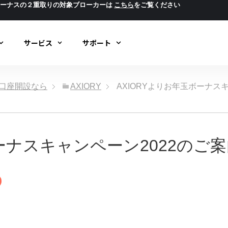
ボーナスの２重取りの対象ブローカーは
こちら
をご覧ください
サービス
サポート
ック口座開設なら
AXIORY
AXIORYよりお年玉ボーナス
ボーナスキャンペーン2022のご