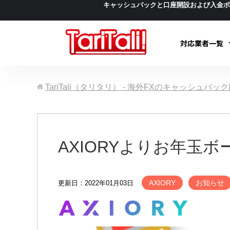
キャッシュバックと口座開設および入金
対応業者一覧
TariTali（タリタリ） - 海外FXのキャッシュバ
AXIORYよりお年玉
AXIORY
お知らせ
更新日：2022年01月03日