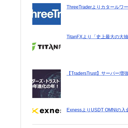
ThreeTraderよりカタ
TitanFXより「史上最大の
【TradersTrust】サーバー
ExnessよりUSDT OMNIの