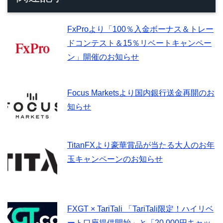
FxProより「100％入金ボーナス＆トレー
ドコンテスト＆15％リベートキャンペー
ン」開催のお知らせ
Focus Marketsより国内銀行送金再開のお
知らせ
TitanFXより豪華賞品が当たる大人のお年
玉キャンペーンのお知らせ
FXGT × TariTali 「TariTali限定！ハイリベ
ート口座提供開始」と「20,000円キャッ