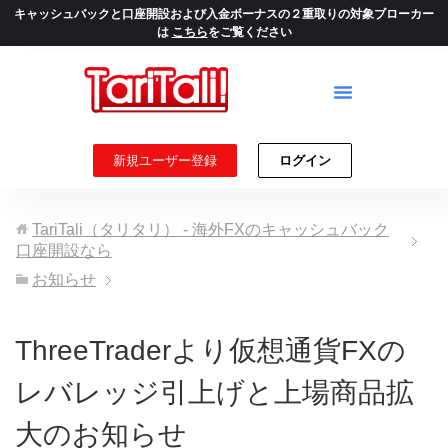
キャッシュバックと口座開設および入金ボーナスの２重取りの対象ブローカー
は
こちら
をご覧ください
新規ユーザー登録
ログイン
TariTali（タリタリ） - 海外FXのキャッシュバック
口座開設なら
お知らせ
ThreeTraderより仮想通貨FXの
レバレッジ引上げと上場商品拡
大のお知らせ