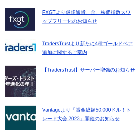
FXGTより仮想通貨、金、株価指数スワ
ップフリー化のお知らせ
TradersTrustより新たに4種ゴールドペア
追加に関するご案内
【TradersTrust】サーバー増強のお知らせ
Vantageより「賞金総額50,000ドル！ト
レード大会 2023」開催のお知らせ