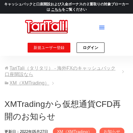
キャッシュバックと口座開設および入金ボーナスの２重取りの対象ブローカー
は
こちら
をご覧ください
新規ユーザー登録
ログイン
TariTali（タリタリ） - 海外FXのキャッシュバック
口座開設なら
XM（XMTrading）
XMTradingから仮想通貨CFD再
開のお知らせ
XM（XMTrading）
お知らせ
更新日：2022年05月27日