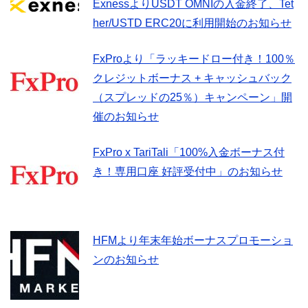
ExnessよりUSDT OMNIの入金終了、Tet
her/USTD ERC20に利用開始のお知らせ
FxProより「ラッキードロー付き！100％
クレジットボーナス + キャッシュバック
（スプレッドの25％）キャンペーン」開
催のお知らせ
FxPro x TariTali「100%入金ボーナス付
き！専用口座 好評受付中」のお知らせ
HFMより年末年始ボーナスプロモーショ
ンのお知らせ