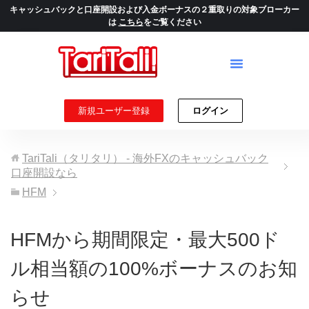
キャッシュバックと口座開設および入金ボーナスの２重取りの対象ブローカー
は
こちら
をご覧ください
新規ユーザー登録
ログイン
TariTali（タリタリ） - 海外FXのキャッシュバック
口座開設なら
HFM
HFMから期間限定・最大500ド
ル相当額の100%ボーナスのお知
らせ