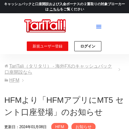
キャッシュバックと口座開設および入金ボーナスの２重取りの対象ブローカー
は
こちら
をご覧ください
新規ユーザー登録
ログイン
TariTali（タリタリ） - 海外FXのキャッシュバック
口座開設なら
HFM
HFMより「HFMアプリにMT5 セ
ント口座登場」のお知らせ
HFM
お知らせ
更新日：2024年01月08日