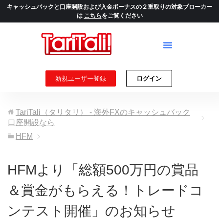
キャッシュバックと口座開設および入金ボーナスの２重取りの対象ブローカー
は
こちら
をご覧ください
新規ユーザー登録
ログイン
TariTali（タリタリ） - 海外FXのキャッシュバック
口座開設なら
HFM
HFMより「総額500万円の賞品
＆賞金がもらえる！トレードコ
ンテスト開催」のお知らせ