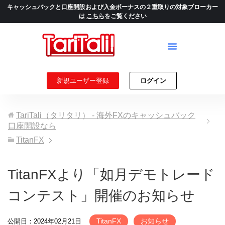
キャッシュバックと口座開設および入金ボーナスの２重取りの対象ブローカー
は
こちら
をご覧ください
新規ユーザー登録
ログイン
TariTali（タリタリ） - 海外FXのキャッシュバック
口座開設なら
TitanFX
TitanFXより「如月デモトレード
コンテスト」開催のお知らせ
TitanFX
お知らせ
公開日：2024年02月21日