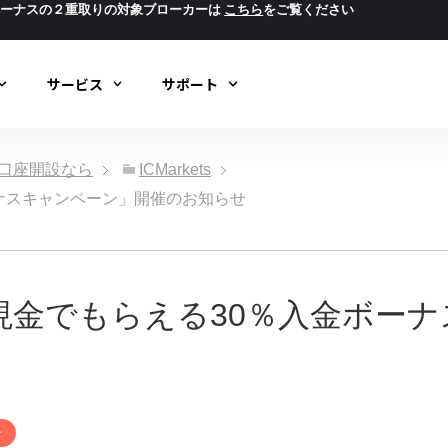
ボーナスの２重取りの対象ブローカーは
こちら
をご覧ください
サービス
サポート
ック口座開設なら
ICMarkets
％入金ボーナスキャンペーン」開催のお知らせ
riTali 「現金でもらえる30％入
せ