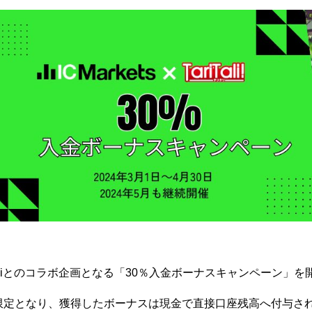
TariTaliとのコラボ企画となる「30％入金ボーナスキャンペーン
限定となり、獲得したボーナスは現金で直接口座残高へ付与さ