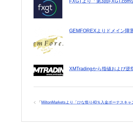
FXGTより「第3回FXGT.
GEMFOREXよりドメイン
XMTradingから指値およ
「
MiltonMarketsより「ひな祭り40％入金ボーナ