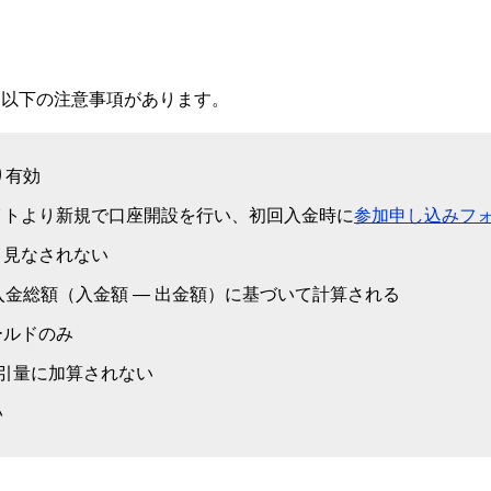
、以下の注意事項があります。
り有効
イトより新規で口座開設を行い、初回入金時に
参加申し込みフ
と見なされない
入金総額（入金額 — 出金額）に基づいて計算される
ールドのみ
引量に加算されない
い