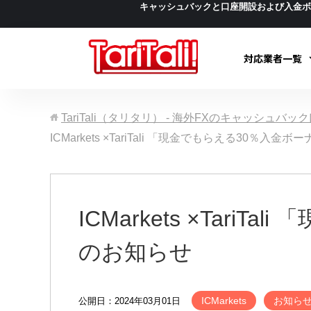
キャッシュバックと口座開設および入金
対応業者一覧
TariTali（タリタリ） - 海外FXのキャッシュバ
ICMarkets ×TariTali 「現金でもらえる30
ICMarkets ×Ta
のお知らせ
ICMarkets
お知ら
公開日：2024年03月01日