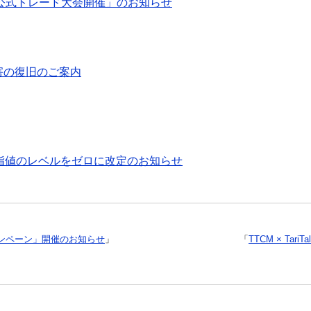
com公式トレード大会開催」のお知らせ
障害の復旧のご案内
び逆指値のレベルをゼロに改定のお知らせ
スキャンペーン」開催のお知らせ
」
「
TTCM × T