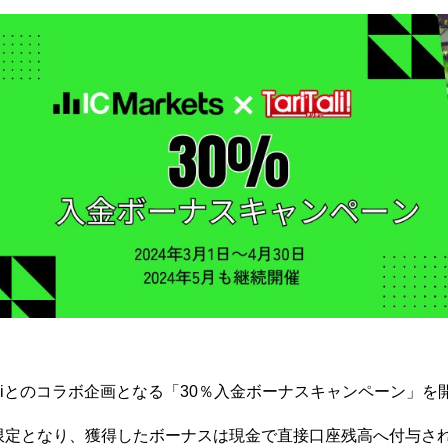
TariTaliとのコラボ企画となる「30％入金ボーナスキャンペーン
限定となり、獲得したボーナスは現金で直接口座残高へ付与さ