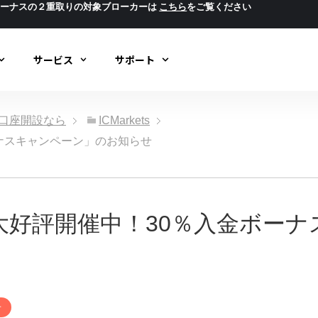
ボーナスの２重取りの対象ブローカーは
こちら
をご覧ください
サービス
サポート
ック口座開設なら
ICMarkets
入金ボーナスキャンペーン」のお知らせ
iTali 「大好評開催中！30％入
せ