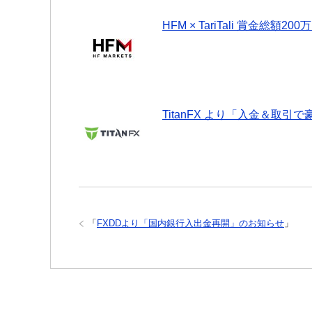
HFM × TariTali 賞金
TitanFX より「入金＆取
「
FXDDより「国内銀行入出金再開」のお知らせ
」