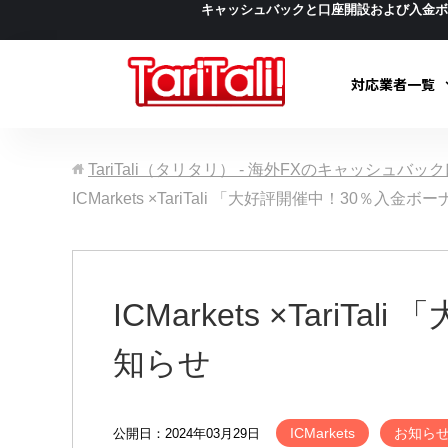
キャッシュバックと口座開設および入金
対応業者一覧
TariTali（タリタリ） - 海外FXのキャッシュバ
ICMarkets ×TariTali 「大好評開催中！30％
ICMarkets ×Tar
知らせ
ICMarkets
お知ら
公開日：2024年03月29日