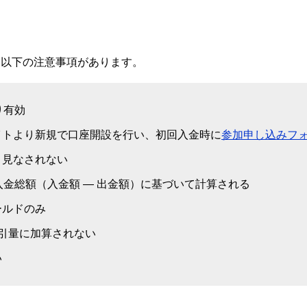
、以下の注意事項があります。
り有効
イトより新規で口座開設を行い、初回入金時に
参加申し込みフ
と見なされない
入金総額（入金額 — 出金額）に基づいて計算される
ールドのみ
引量に加算されない
い