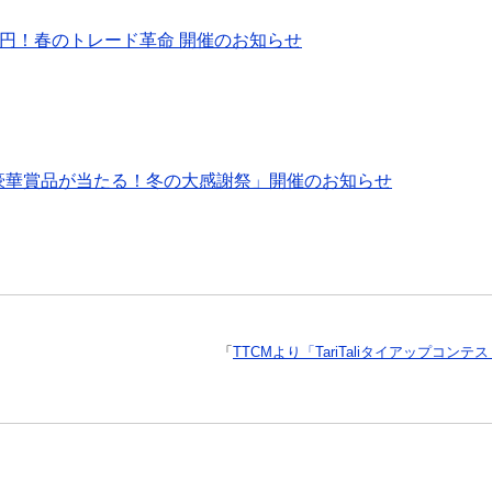
総額200万円！春のトレード革命 開催のお知らせ
引で豪華賞品が当たる！冬の大感謝祭」開催のお知らせ
「
TTCMより「TariTaliタイアップ