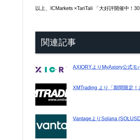
以上、ICMarkets ×TariTali 「大好
関連記事
AXIORYよりMyAxiory
XMTrading より「期間
VantageよりSolana (S