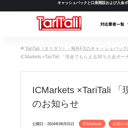
キャッシュバックと口座開設および入金
対応業者一覧
TariTali（タリタリ） - 海外FXのキャッシュバ
ICMarkets ×TariTali 「現金でもらえる30
ICMarkets ×Ta
のお知らせ
ICMarkets
お知ら
公開日：2024年08月01日