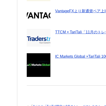
VantageFXより新通貨ペア
TTCM × TariTali「
IC Markets Global ×T