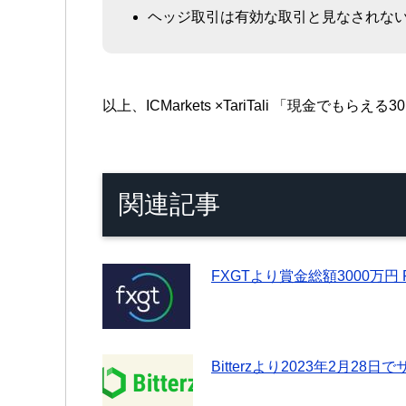
ヘッジ取引は有効な取引と見なされな
以上、ICMarkets ×TariTali 「現金
関連記事
FXGTより賞金総額3000万
Bitterzより2023年2月2