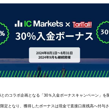
TariTaliとのコラボ企画となる「30％入金ボーナスキャンペーン
方限定となり、獲得したボーナスは現金で直接口座残高へ付与