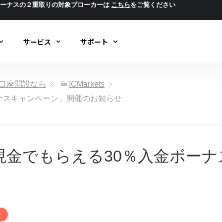
ボーナスの２重取りの対象ブローカーは
こちら
をご覧ください
サービス
サポート
ック口座開設なら
ICMarkets
％入金ボーナスキャンペーン」開催のお知らせ
riTali 「現金でもらえる30％入
せ