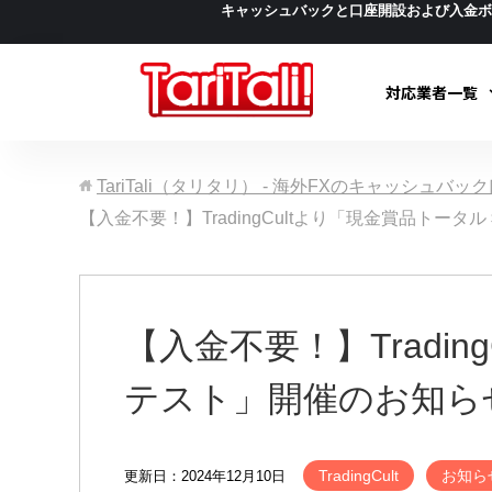
キャッシュバックと口座開設および入金
対応業者一覧
TariTali（タリタリ） - 海外FXのキャッシュバ
【入金不要！】TradingCultより「現金賞品トー
【入金不要！】Tradi
テスト」開催のお知ら
TradingCult
お知ら
更新日：2024年12月10日