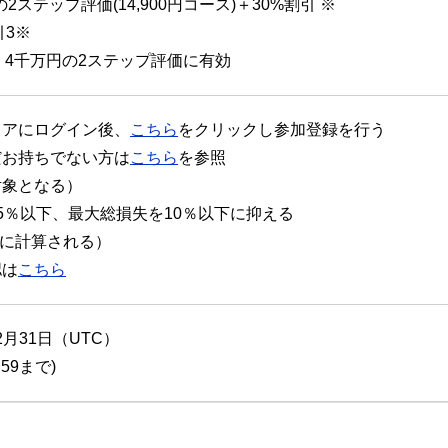
の2ステップ評価(14,900円コース)＋30%割引 ※
引3※
0万、4千万円の2ステップ評価に有効
リアにログイン後、
こちら
をクリックし参加登録を行う
だお持ちでない方は
こちら
を参照
対象となる）
5％以下、最大総損失を10％以下に抑える
時に計算される）
認は
こちら
12月31日（UTC）
:59まで)