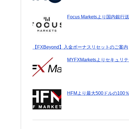
Focus Marketsより国内
【FXBeyond】入金ボーナスリセットのご案内
MYFXMarketsよりセキ
HFMより最大500ドルの10