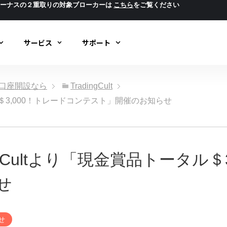
ボーナスの２重取りの対象ブローカーは
こちら
をご覧ください
サービス
サポート
ック口座開設なら
TradingCult
タル＄3,000！トレードコンテスト」開催のお知らせ
ngCultより「現金賞品トータル＄
せ
せ