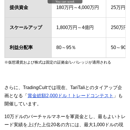
You can scroll.
提供資金
180万円～4,000万円
25万円～
スケールアップ
1,800万円～4億円
250万円
利益分配率
80～95％
50～90
※仮想通貨および株式は固定の証拠金/レバレッジが適用される
さらに、TradingCultでは現在、TariTaliとのタイアップ企
画となる「
賞金総額2,000ドル！トレードコンテスト
」も
開催しています。
10万ドルのバーチャルマネーを軍資金とし、最もよいトレ
ード実績を上げた上位20名の方には、最大1,000ドルの現