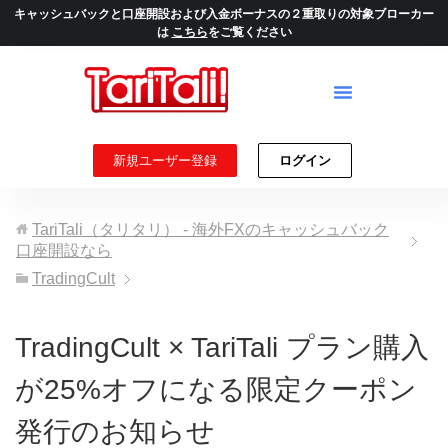
キャッシュバックと口座開設および入金ボーナスの２重取りの対象ブローカー
は
こちら
をご覧ください
新規ユーザー登録
ログイン
TariTali（タリタリ） - 海外FXのキャッシュバック
口座開設なら
TradingCult
TradingCult × TariTali プラン購入
が25%オフになる限定クーポン
発行のお知らせ