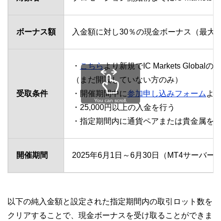
ボーナス額
入金額に対し30％の現金ボーナス（最大1
・
こちら
より新規でIC Markets Glo
（まだ開設していない方のみ）
受取条件
・開催期間中に
参加申し込みフォーム
よ
You can scroll.
・25,000円以上の入金を行う
・指定期間内に通貨ペアまたは貴金属を3
開催期間
2025年6月1日～6月30日（MT4サーバー
以下の純入金額と設定された指定期間内の取引ロット数を
クリアすることで、現金ボーナスを受け取ることができま