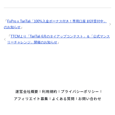
「
FxPro x TariTali「100%入金ボーナス付き！専用口座 好評受付中」
のお知らせ
」
「
TTCMより「TariTali 6月のタイアップコンテスト」＆「公式マンス
リーチャレンジ」開催のお知らせ
」
運営会社概要
利用規約
プライバシーポリシー
アフィリエイト募集
よくある質問
お問い合わせ