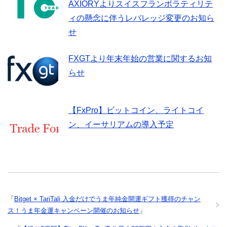
AXIORYよりスイスフランボラティリテ
ィの懸念に伴うレバレッジ変更のお知ら
せ
FXGTより年末年始の営業に関するお知
らせ
【FxPro】ビットコイン、ライトコイ
ン、イーサリアムの導入予定
「
Bitget × TariTali 入金だけでうま年純金開運ギフト獲得のチャン
ス！うま年金運キャンペーン開催のお知らせ
」