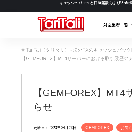
キャッシュバックと口座開設および入金
対応業者一覧
TariTali（タリタリ） - 海外FXのキャッシュバ
【GEMFOREX】MT4サーバーにおける取引履歴
【GEMFOREX】M
らせ
GEMFOREX
お知
更新日：2020年04月23日