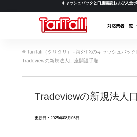
キャッシュバックと口座開設および入金
対応業者一覧
TariTali（タリタリ） - 海外FXのキャッシュバ
Tradeviewの新規法人口座開設手順
Tradeviewの新規法
更新日：2025年08月05日