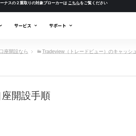
ボーナスの２重取りの対象ブローカーは
こちら
をご覧ください
サービス
サポート
ック口座開設なら
Tradeview（トレードビュー）のキャッ
人口座開設手順