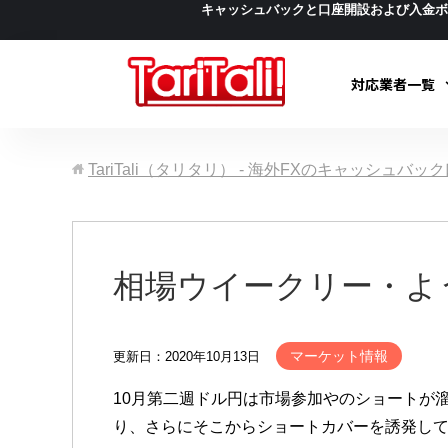
キャッシュバックと口座開設および入金
対応業者一覧
TariTali（タリタリ） - 海外FXのキャッシュバ
相場ウイークリー・よ
マーケット情報
更新日：2020年10月13日
10月第二週ドル円は市場参加やのショートが溜
り、さらにそこからショートカバーを誘発して1