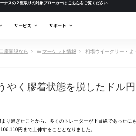
ボーナスの２重取りの対象ブローカーは
こちら
をご覧ください
サービス
サポート
ック口座開設なら
マーケット情報
相場ウイークリー・よ
うやく膠着状態を脱したドル円
まり過ぎたことから、多くのトレーダーが下目線であったにもか
06.110円まで上伸することとなりました。