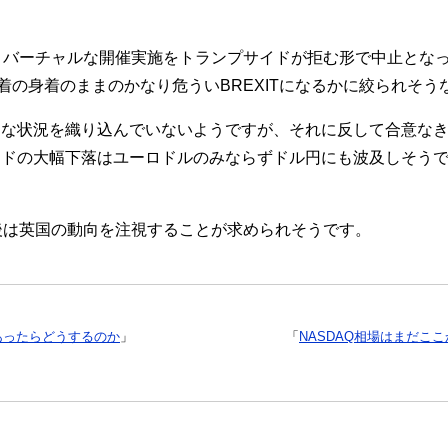
、バーチャルな開催実施をトランプサイドが拒む形で中止とな
、着の身着のままのかなり危ういBREXITになるかに絞られそ
な状況を織り込んでいないようですが、それに反して合意なきB
ンドの大幅下落はユーロドルのみならずドル円にも波及しそう
後は英国の動向を注視することが求められそうです。
あったらどうするのか
」
「
NASDAQ相場はまだこ