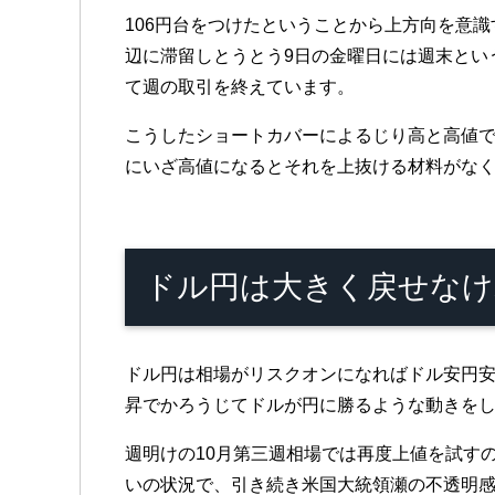
106円台をつけたということから上方向を意
辺に滞留しとうとう9日の金曜日には週末という
て週の取引を終えています。
こうしたショートカバーによるじり高と高値
にいざ高値になるとそれを上抜ける材料がな
ドル円は大きく戻せなけ
ドル円は相場がリスクオンになればドル安円
昇でかろうじてドルが円に勝るような動きを
週明けの10月第三週相場では再度上値を試す
いの状況で、引き続き米国大統領瀬の不透明