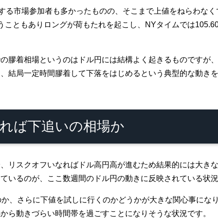
識する市場参加者も多かったものの、そこまで上値をねらわなくて
こともありロングが荷もたれを起こし、NYタイムでは105.6
での膠着相場というのはドル円には結構よく起きるものですが
く、結局一定時間膠着して下落をはじめるという典型的な動き
れば下追いの相場か
安、リスクオフいなればドル高円高が進むため結果的には大き
しているのが、ここ数週間のドル円の動きに反映されている状
のか、さらに下値を試しに行くのかどうかが大きな関心事になり
感から動きづらい時間帯を過ごすことになりそうな状況です。