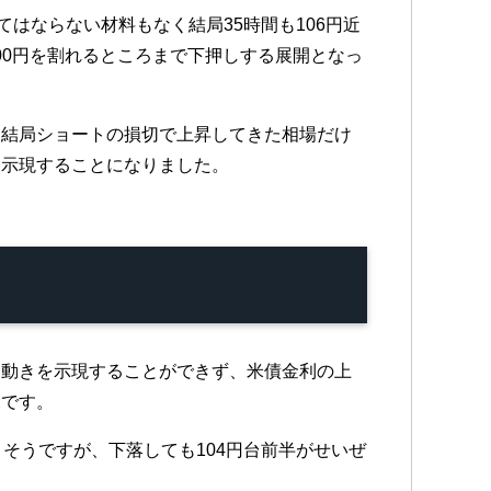
はならない材料もなく結局35時間も106円近
00円を割れるところまで下押しする展開となっ
、結局ショートの損切で上昇してきた相場だけ
を示現することになりました。
な動きを示現することができず、米債金利の上
況です。
そうですが、下落しても104円台前半がせいぜ