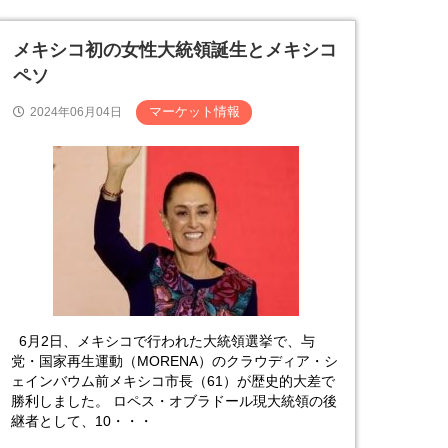
メキシコ初の女性大統領誕生とメキシコ
ペソ
マーケット情報
2024年06月04日
6月2日、メキシコで行われた大統領選挙で、与
党・国家再生運動（MORENA）のクラウディア・シ
ェインバウム前メキシコ市長（61）が歴史的大差で
勝利しました。 ロペス・オブラドール現大統領の後
継者として、10・・・