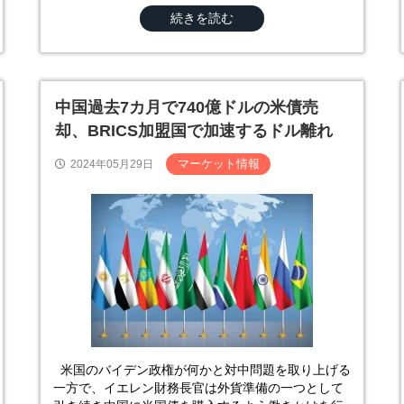
続きを読む
中国過去7カ月で740億ドルの米債売
却、BRICS加盟国で加速するドル離れ
マーケット情報
2024年05月29日
米国のバイデン政権が何かと対中問題を取り上げる
一方で、イエレン財務長官は外貨準備の一つとして