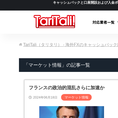
キャッシュバックと口座開設および入金
対応業者一覧
TariTali（タリタリ） - 海外FXのキャッシュバ
「マーケット情報」の記事一覧
フランスの政治的混乱さらに加速か
マーケット情報
2024年06月18日