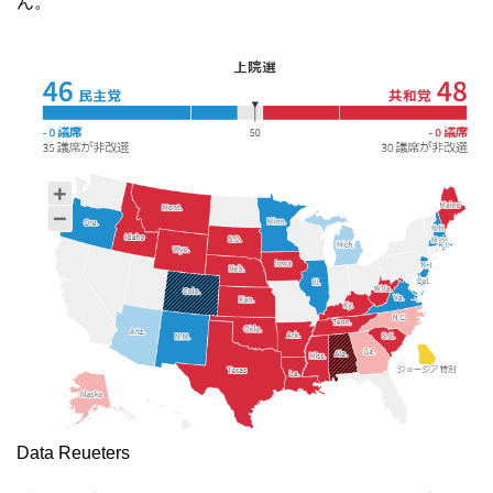
ん。
Data Reueters