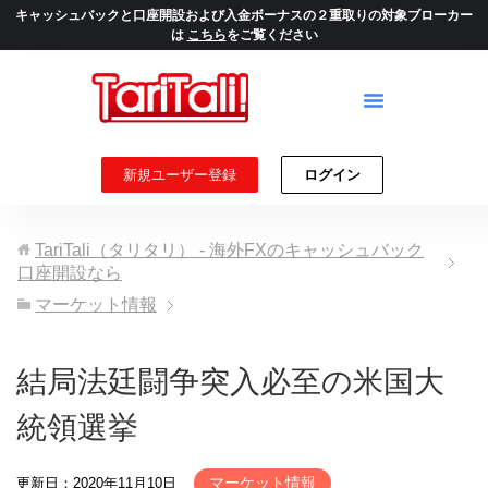
キャッシュバックと口座開設および入金ボーナスの２重取りの対象ブローカー
は
こちら
をご覧ください
新規ユーザー登録
ログイン
TariTali（タリタリ） - 海外FXのキャッシュバック
口座開設なら
マーケット情報
結局法廷闘争突入必至の米国大
統領選挙
マーケット情報
更新日：2020年11月10日