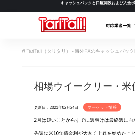
キャッシュバックと口座開設および入金
対応業者一覧
TariTali（タリタリ） - 海外FXのキャッシュバ
相場ウイークリー・米
マーケット情報
更新日：2021年02月24日
2月は短いことからすでに週明けは最終週に向
先週は米10年債金利が大きく上昇を始めたこ