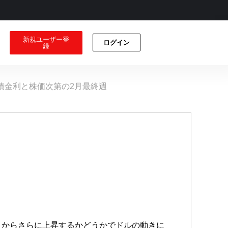
新規ユーザー登
ログイン
録
債金利と株価次第の2月最終週
こからさらに上昇するかどうかでドルの動きに