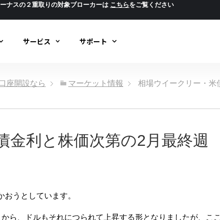
ボーナスの２重取りの対象ブローカーは
こちら
をご覧ください
サービス
サポート
ック口座開設なら
マーケット情報
相場ウイークリー・米
債金利と株価次第の2月最終週
かおうとしています。
とから、ドルもそれにつられて上昇する形となりましたが、こ