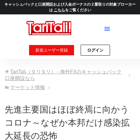
キャッシュバックと口座開設および入金ボーナスの２重取りの対象ブローカー
は
こちら
をご覧ください
新規ユーザー登録
ログイン
TariTali（タリタリ） - 海外FXのキャッシュバック
口座開設なら
マーケット情報
先進主要国はほぼ終焉に向かう
コロナ～なぜか本邦だけ感染拡
大延長の恐怖