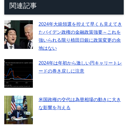
関連記事
2024年大統領選を控えて早くも見えてき
たバイデン政権の金融政策強要～これを
強いられる限り植田日銀に政策変更の余
地はない
2024年は年初から激しい円キャリートレ
ードの巻き戻しに注意
米国政権の交代は為替相場の動きに大き
な影響を与える