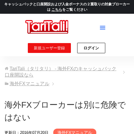
キャッシュバックと口座開設および入金ボーナスの２重取りの対象ブローカー
は
こちら
をご覧ください
新規ユーザー登録
ログイン
TariTali（タリタリ） - 海外FXのキャッシュバック
口座開設なら
海外FXマニュアル
海外FXブローカーは別に危険で
はない
海外FXマニュアル
更新日：2016年07月20日