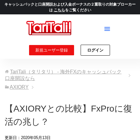
キャッシュバックと口座開設および入金ボーナスの２重取りの対象ブローカー
は
こちら
をご覧ください
新規ユーザー登録
ログイン
TariTali（タリタリ） - 海外FXのキャッシュバック
口座開設なら
AXIORY
【AXIORYとの比較】FxProに復
活の兆し？
更新日：2020年05月13日