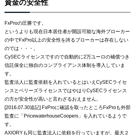
資金の安全性
FxProの圧勝です。
というよりも現在日本居住者が開設可能な海外ブローカー
の中でFxPro以上の安全性を誇るブローカーは存在しない
のでは・・・。
CySECライセンスですので自動的に2万ユーロの補償つき
信託保全に独自のコンプライアンス体制を導入していま
す。
監査法人に監査依頼を入れているとはいえCySECライセ
ンスとベリーズライセンスではやはりCySECライセンス
の方が安全性が高いと言わざるおえません。
[2016.07.30追記] FxProに確認を取ったところFxProも外部
監査に「PricewaterhouseCoopers」を入れているようで
す。
AXIORYも同じ監査法人に依頼を行っていますが、最大２