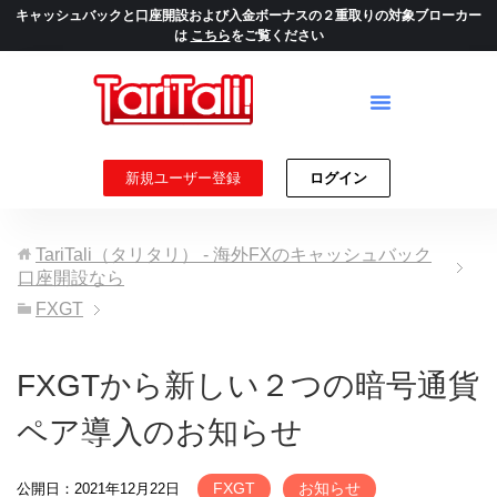
キャッシュバックと口座開設および入金ボーナスの２重取りの対象ブローカー
は
こちら
をご覧ください
新規ユーザー登録
ログイン
TariTali（タリタリ） - 海外FXのキャッシュバック
口座開設なら
FXGT
FXGTから新しい２つの暗号通貨
ペア導入のお知らせ
FXGT
お知らせ
公開日：2021年12月22日