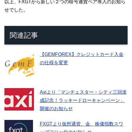
以上、FXGTから新しい２つの暗号通貨ペア導入のお知ら
せでした。
関連記事
【GEMFOREX】クレジットカード入金
の仕様を変更
Axiより「マンチェスター・シティ三冠達
成記念！ラッキードローキャンペーン」
開催のお知らせ
FXGTより仮想通貨、金、株価指数スワ