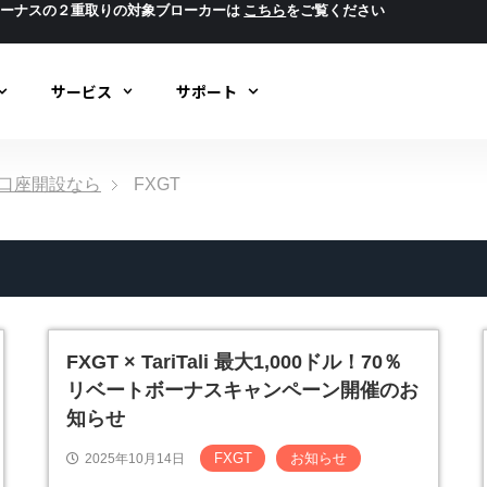
ボーナスの２重取りの対象ブローカーは
こちら
をご覧ください
サービス
サポート
ック口座開設なら
FXGT
FXGT × TariTali 最大1,000ドル！70％
リベートボーナスキャンペーン開催のお
知らせ
FXGT
お知らせ
2025年10月14日