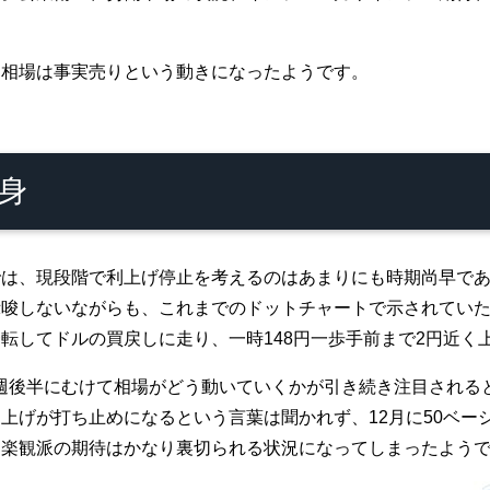
、相場は事実売りという動きになったようです。
身
では、現段階で利上げ停止を考えるのはあまりにも時期尚早で
示唆しないながらも、これまでのドットチャートで示されてい
転してドルの買戻しに走り、一時148円一歩手前まで2円近く
週後半にむけて相場がどう動いていくかが引き続き注目される
上げが打ち止めになるという言葉は聞かれず、12月に50ベー
、楽観派の期待はかなり裏切られる状況になってしまったよう