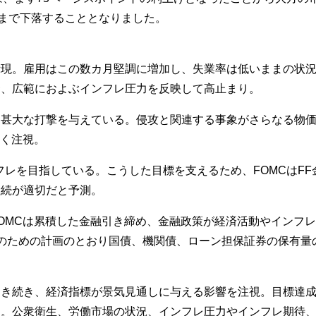
れまで下落することとなりました。
示現。雇用はこの数カ月堅調に増加し、失業率は低いままの状
騰、広範におよぶインフレ圧力を反映して高止まり。
に甚大な打撃を与えている。侵攻と関連する事象がさらなる物
強く注視。
レを目指している。こうした目標を支えるため、FOMCはFF金利
継続が適切だと予測。
OMCは累積した金融引き締め、金融政策が経済活動やインフ
のための計画のとおり国債、機関債、ローン担保証券の保有量の
引き続き、経済指標が景気見通しに与える影響を注視。目標達
る。公衆衛生、労働市場の状況、インフレ圧力やインフレ期待