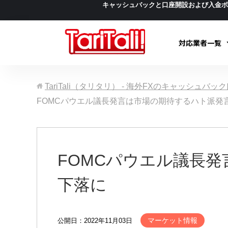
キャッシュバックと口座開設および入金
対応業者一覧
TariTali（タリタリ） - 海外FXのキャッシュバ
FOMCパウエル議長発言は市場の期待するハト派発
FOMCパウエル議長
下落に
マーケット情報
公開日：2022年11月03日