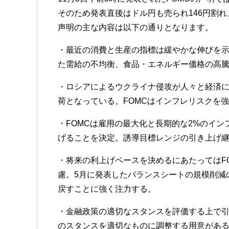
そのため発表直後はドル円も売られ146円割
声明の主な内容は以下の通りとなります。
・最近の消費と生産の指標は緩やかな伸びを
た需給の不均衡、食品・エネルギー価格の高
・ロシアによるウクライナ侵攻が人々と経済
荷となっている。FOMCはインフレリスクを
・FOMCは雇用の最大化と長期的な2%のインフ
げることを決定。誘導目標レンジの引き上げ
・将来の利上げペースを決めるにあたってはF
慮。5月に発表したバランスシートの規模削減
戻すことに強く注力する。
・金融政策の適切なスタンスを評価する上で
のスタンスを適切なものに調整する用意があ