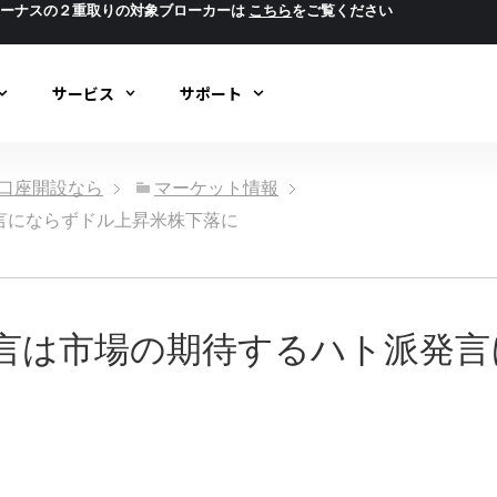
ボーナスの２重取りの対象ブローカーは
こちら
をご覧ください
サービス
サポート
ック口座開設なら
マーケット情報
言にならずドル上昇米株下落に
発言は市場の期待するハト派発