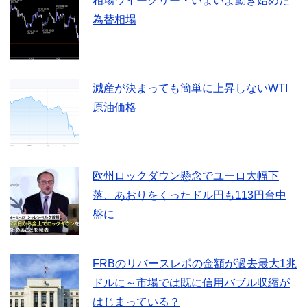
相場ウイークリー・いよいよ動き始めた
為替相場
減産が決まっても簡単に上昇しないWTI
原油価格
欧州ロックダウン懸念でユーロ大幅下
落、あおりをくったドル円も113円台中
盤に
FRBのリバースレポの金額が過去最大1兆
ドルに～市場では既に信用バブル収縮が
はじまっている？