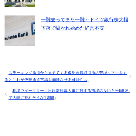
一難去ってまた一難～ドイツ銀行株大幅
下落で囁かれ始めた経営不安
「
ステーキング撤退から見えてくる仮想通貨取引所の苦境～下手をす
るとこれが仮想通貨市場を崩壊させる可能性も
」
「
相場ウイークリー・日銀新総裁人事に対する市場の反応と米国CPI
で大幅に荒れそうな1週間
」