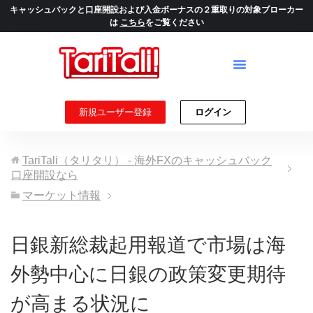
キャッシュバックと口座開設および入金ボーナスの２重取りの対象ブローカー
は
こちら
をご覧ください
新規ユーザー登録
ログイン
TariTali（タリタリ） - 海外FXのキャッシュバック
口座開設なら
マーケット情報
日銀新総裁起用報道で市場は海
外勢中心に日銀の政策変更期待
が高まる状況に