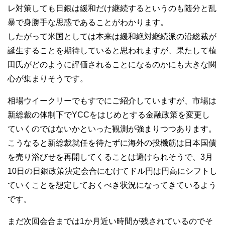
レ対策しても日銀は緩和だけ継続するというのも随分と乱
暴で身勝手な思惑であることがわかります。
したがって米国としては本来は緩和絶対継続派の沿総裁が
誕生することを期待していると思われますが、果たして植
田氏がどのように評価されることになるのかにも大きな関
心が集まりそうです。
相場ウイークリーでもすでにご紹介していますが、市場は
新総裁の体制下でYCCをはじめとする金融政策を変更し
ていくのではないかといった観測が強まりつつあります。
こうなると新総裁就任を待たずに海外の投機筋は日本国債
を売り浴びせを再開してくることは避けられそうで、3月
10日の日銀政策決定会合にむけてドル円は円高にシフトし
ていくことを想定しておくべき状況になってきているよう
です。
まだ次回会合までは1か月近い時間が残されているのでそ