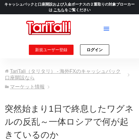
キャッシュバックと口座開設および入金ボーナスの２重取りの対象ブローカー
は
こちら
をご覧ください
新規ユーザー登録
ログイン
TariTali（タリタリ） - 海外FXのキャッシュバック
口座開設なら
マーケット情報
突然始まり1日で終息したワグネ
ルの反乱～一体ロシアで何が起
きているのか