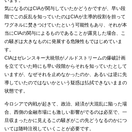
います。
気になるのはCIAが関与していたかどうかですが、早い段
階でこの反乱を知っていたのはCIAが主導的役割を担って
ワグネルに焚きつけていたという可能性もあり、それが本
当にCIAの関与によるものであることが露見した場合、こ
の騒ぎは大きなものに発展する危険性もではじめていま
す。
CIAはゼレンスキー大統領がノルドストリームの爆破計画
を立てていた時にも早い段階からそれを知っていたとして
いますが、なぜそれを止めなかったのか、あるいは逆に先
導していたのではないかという疑惑は払拭できないままの
状態です。
今ロシアで内戦が起きて、政治、経済が大混乱に陥った場
合、西側の金融市場にも激しい影響がでるのは必至で、一
旦収まったかに見えるこの騒ぎがこの先どうなるのかにつ
いては随時注視していくことが必要です。