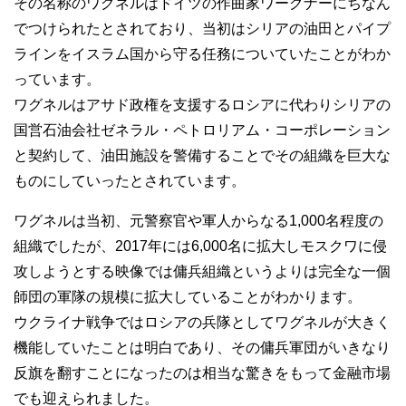
その名称のワグネルはドイツの作曲家ワーグナーにちなん
でつけられたとされており、当初はシリアの油田とパイプ
ラインをイスラム国から守る任務についていたことがわか
っています。
ワグネルはアサド政権を支援するロシアに代わりシリアの
国営石油会社ゼネラル・ペトロリアム・コーポレーション
と契約して、油田施設を警備することでその組織を巨大な
ものにしていったとされています。
ワグネルは当初、元警察官や軍人からなる1,000名程度の
組織でしたが、2017年には6,000名に拡大しモスクワに侵
攻しようとする映像では傭兵組織というよりは完全な一個
師団の軍隊の規模に拡大していることがわかります。
ウクライナ戦争ではロシアの兵隊としてワグネルが大きく
機能していたことは明白であり、その傭兵軍団がいきなり
反旗を翻すことになったのは相当な驚きをもって金融市場
でも迎えられました。