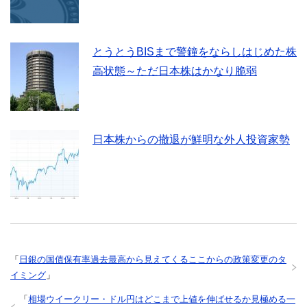
とうとうBISまで警鐘をならしはじめた株
高状態～ただ日本株はかなり脆弱
日本株からの撤退が鮮明な外人投資家勢
「
日銀の国債保有率過去最高から見えてくるここからの政策変更のタ
イミング
」
「
相場ウイークリー・ドル円はどこまで上値を伸ばせるか見極める一