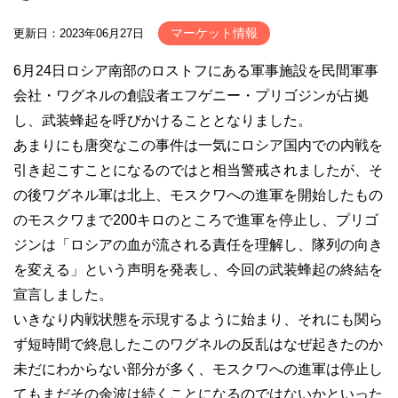
マーケット情報
更新日：2023年06月27日
6月24日ロシア南部のロストフにある軍事施設を民間軍事
会社・ワグネルの創設者エフゲニー・プリゴジンが占拠
し、武装蜂起を呼びかけることとなりました。
あまりにも唐突なこの事件は一気にロシア国内での内戦を
引き起こすことになるのではと相当警戒されましたが、そ
の後ワグネル軍は北上、モスクワへの進軍を開始したもの
のモスクワまで200キロのところで進軍を停止し、プリゴ
ジンは「ロシアの血が流される責任を理解し、隊列の向き
を変える」という声明を発表し、今回の武装蜂起の終結を
宣言しました。
いきなり内戦状態を示現するように始まり、それにも関ら
ず短時間で終息したこのワグネルの反乱はなぜ起きたのか
未だにわからない部分が多く、モスクワへの進軍は停止し
てもまだその余波は続くことになるのではないかといった