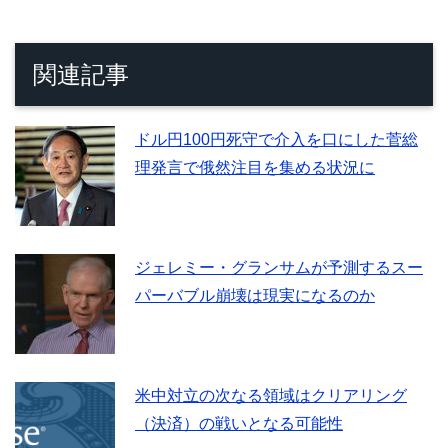
関連記事
ドル円100円死守で介入を口にした菅総
理発言で俄然注目を集める状況に
ジェレミー・グランサムが予測するスー
パーバブル崩壊は現実になるのか
米中対立の次なる領域はクリアリング
（決済）の戦いとなる可能性