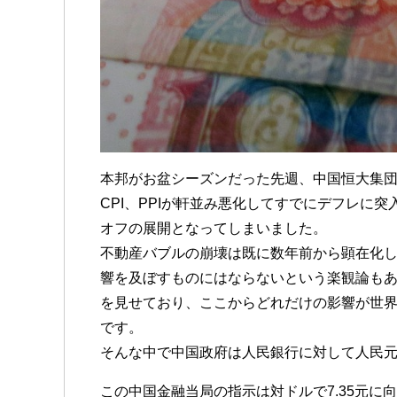
本邦がお盆シーズンだった先週、中国恒大集団
CPI、PPIが軒並み悪化してすでにデフレ
オフの展開となってしまいました。
不動産バブルの崩壊は既に数年前から顕在化
響を及ぼすものにはならないという楽観論も
を見せており、ここからどれだけの影響が世
です。
そんな中で中国政府は人民銀行に対して人民
この中国金融当局の指示は対ドルで7.35元