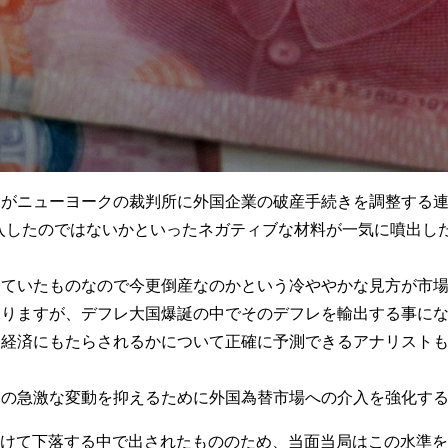
がニューヨークの裁判所に外国企業の破産手続きを調整する連
に突入したのではないかといったネガティブな材料が一気に噴出
していたものなので今更倒産なのかという冷ややかな見方が市
ありますが、デフレ大国爆誕の中でそのデフレを輸出する事に
界経済にもたらされるかについて正確に予測できるアナリスト
元の急激な変動を抑えるために外国為替市場への介入を強化す
に向けて下落する中で出されたもののため、当面当局はこの水準