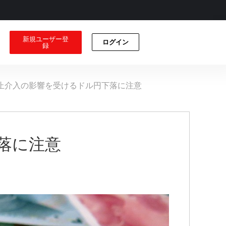
新規ユーザー登
ログイン
録
止介入の影響を受けるドル円下落に注意
落に注意