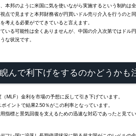
は、本邦のように米国に気を使いながら実施するという制約は
の視点で見ますと本邦財務省が円買いドル売り介入を行うのと
性を考える必要がでてきていると言えます。
せている可能性は全くありませんが、中国の介入次第ではドル
そうな状況です。
睨んで利下げをするのかどうかも
度（MLF）金利を市場の予想に反して引き下げています。
スポイントで結果2.50％がこの利率となっています。
信用指標と景気回復を支えるための迅速な対応であったと見て
全デフレ国に没落し長期停滞状況に陥る超大国がこのレベルの