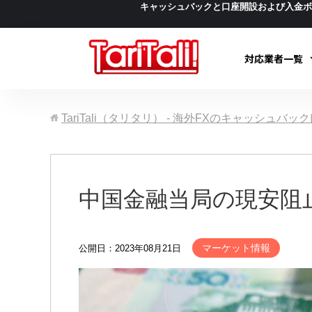
キャッシュバックと口座開設および入金
対応業者一覧
TariTali（タリタリ） - 海外FXのキャッシュバ
中国金融当局の現安阻
マーケット情報
公開日：2023年08月21日