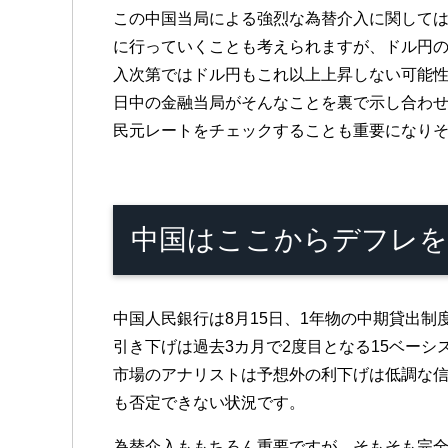
この中国当局による強烈な為替介入に関して
に行っていくことも考えられますが、ドル円
入次第ではドル円もこれ以上上昇しない可能
日中の金融当局がそんなことを裏で示し合わ
民元レートをチェックすることも重要になり
中国はここからデフレを
中国人民銀行は8月15日、1年物の中期貸出制
引き下げは過去3カ月で2度目となる15ベーシ
市場のアナリストは予想外の利下げは低調な
も否定できない状況です。
為替介入ももちろん重要ですが、そもそも完