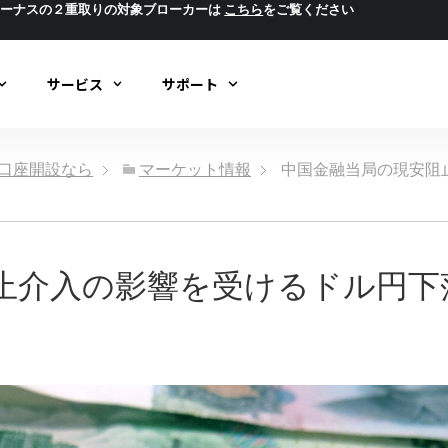
ボーナスの２重取りの対象ブローカーは
こちら
をご覧ください
サービス
サポート
ック口座開設なら
マーケット情報
中国金融当局の現安阻
止介入の影響を受けるドル円下