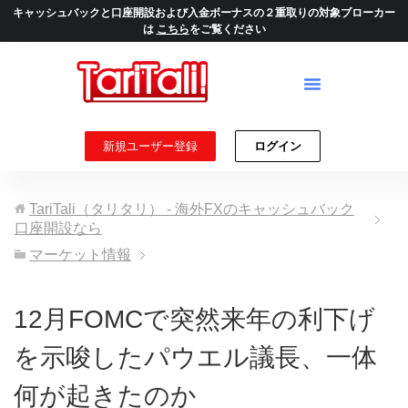
キャッシュバックと口座開設および入金ボーナスの２重取りの対象ブローカー
は
こちら
をご覧ください
新規ユーザー登録
ログイン
TariTali（タリタリ） - 海外FXのキャッシュバック
口座開設なら
マーケット情報
12月FOMCで突然来年の利下げ
を示唆したパウエル議長、一体
何が起きたのか