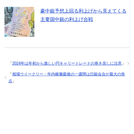
豪中銀予想上回る利上げから見えてくる
主要国中銀の利上げ合戦
「
2024年は年初から激しい円キャリートレードの巻き戻しに注意
」
「
相場ウイークリー・年内稼働最後の一週間は日銀会合が最大の焦
点
」