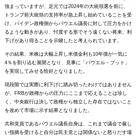
強まっていますが、足元では2024年の大統領選を前に、
トランプ前大統領の支持率が急上昇し始めていることを受
け、バイデン政権側からパウエル議長に対して圧力をかけ
るような動きがあり、忖度する形でそう遠くない将来、利
下げがあり得ることを示唆したと考えられています。
その結果、米株は大幅上昇し米債金利も10年債が一気に
4％を割り込む展開となり、見事に「パウエル・プット」
を実現してみせる恰好となりました。
現段階では実際に利下げに踏み切ったわけではありません
が、FRBが政権からの圧力にここまで応えることは珍し
く、中央銀行は決して政権から独立した存在ではないこと
を改めて市場に示す結果となりました。
共和党員であるパウエル議長自身は、これまで議会で厳し
い指摘を受けると自分は民主党とは関係ないと怒りだす場