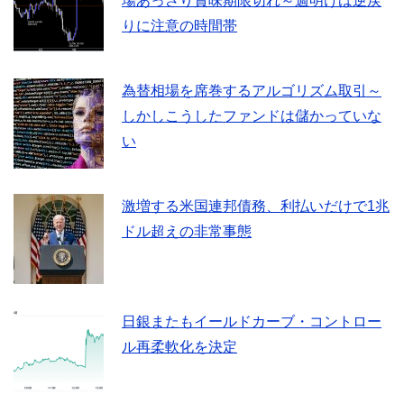
場あっさり賞味期限切れ～週明けは逆戻
りに注意の時間帯
為替相場を席巻するアルゴリズム取引～
しかしこうしたファンドは儲かっていな
い
激増する米国連邦債務、利払いだけで1兆
ドル超えの非常事態
日銀またもイールドカーブ・コントロー
ル再柔軟化を決定