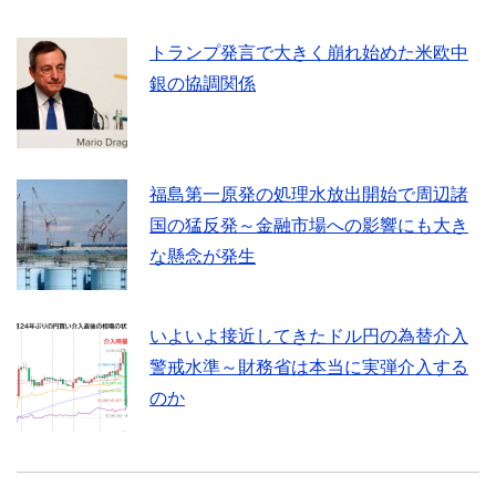
トランプ発言で大きく崩れ始めた米欧中
銀の協調関係
福島第一原発の処理水放出開始で周辺諸
国の猛反発～金融市場への影響にも大き
な懸念が発生
いよいよ接近してきたドル円の為替介入
警戒水準～財務省は本当に実弾介入する
のか