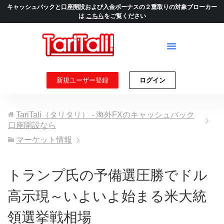
キャッシュバックと口座開設および入金ボーナスの２重取りの対象ブローカー
は
こちら
をご覧ください
新規ユーザー登録
ログイン
TariTali（タリタリ） - 海外FXのキャッシュバック
口座開設なら
マーケット情報
トランプ氏の予備選圧勝でドル
高示現～いよいよ始まる米大統
領選挙戦相場