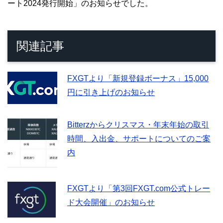
ート2024発行開始」のお知らせでした。
関連記事
FXGTより「新規登録ボーナス」15,000
円に引き上げのお知らせ
Bitterzからクリスマス・年末年始の取引
時間、入出金、サポートについてのご案
内
FXGTより「第3回FXGT.com公式トレー
ド大会開催」のお知らせ