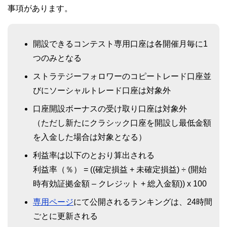
事項があります。
開設できるコンテスト専用口座は各開催⽉毎に1
つのみとなる
ストラテジーフォロワーのコピートレード⼝座並
びにソーシャルトレード⼝座は対象外
⼝座開設ボーナスの受け取り⼝座は対象外
（ただし新たにクラシック⼝座を開設し最低⾦額
を⼊⾦した場合は対象となる）
利益率は以下のとおり算出される
利益率（％） = ((確定損益 + 未確定損益) ÷ (開始
時有効証拠⾦額 – クレジット + 総⼊⾦額)) x 100
専用ページ
にて公開されるランキングは、24時間
ごとに更新される