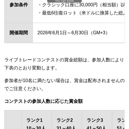
You can scroll.
参加条件
・クラシック口座に30,000円（相当額）
・最低6往復ロット（⽶ドルに換算した総⼊
開催期間
2026年6月1日～6月30日（GM+3）
ライブトレードコンテストの賞⾦総額は、参加⼈数により
下表のとおり変動します。
参加者が10名に満たない場合は、賞⾦は配布されませんの
でご注意ください。
コンテストの参加人数に応じた賞金額
ランク1
ランク2
ランク3
ラン
10～30人
31～40人
41～50人
51～