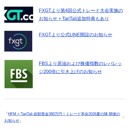
FXGTより第4回公式トレード大会実施の
お知らせ + TariTali追加特典もあり
FXGTより公式LINE開設のお知らせ
FBSより原油および株価指数のレバレッ
ジ200倍に引き上げのお知らせ
「
HFM × TariTali 総額賞金380万円！トレード革命2026夏の陣 開催の
お知らせ
」