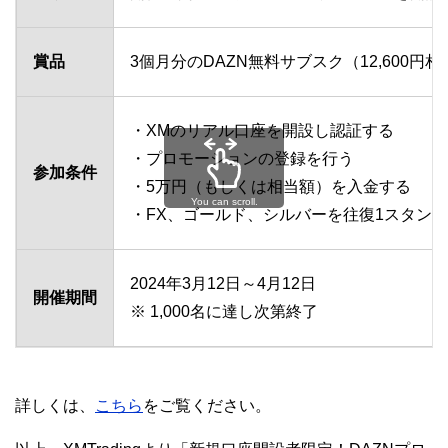
賞品
3個月分のDAZN無料サブスク（12,600円相当
・XMのリアル口座を開設し認証する
・プロモーションの登録を行う
参加条件
・5万円（もしくは相当額）を入金する
You can scroll.
・FX、ゴールド、シルバーを往復1スタン
2024年3月12日～4月12日
開催期間
※ 1,000名に達し次第終了
詳しくは、
こちら
をご覧ください。